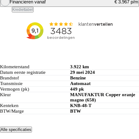
Financieren vanaf
€ 3.967 p/m
Financiering berekenen
Krediettabel
Financiering berekenen
Kilometerstand
3.922 km
Datum eerste registratie
29 mei 2024
Brandstof
Benzine
Transmissie
Automaat
Vermogen (pk)
449 pk
Kleur
MANUFAKTUR Copper oranje
magno (658)
Kenteken
KNB-48-T
BTW/Marge
BTW
Alle specificaties