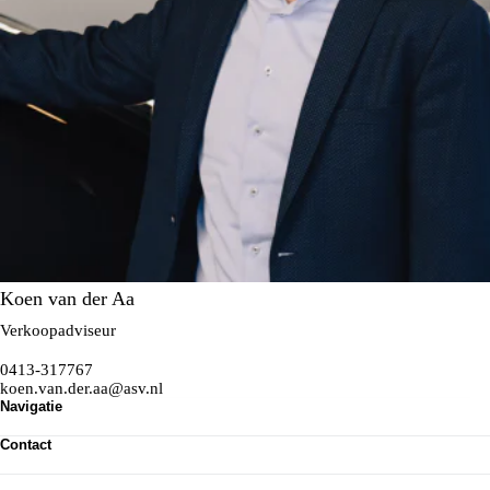
Koen van der Aa
Verkoopadviseur
0413-317767
koen.van.der.aa@asv.nl
Navigatie
Aanbod
Contact
Full Operational Lease
ASV Lease App
Contact & vestiging
Over ASV Lease