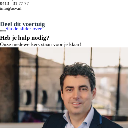
0413 - 31 77 77
info@asv.nl
Deel dit voertuig
Sla de slider over
Elektrisch schuifdak in glas
Heb je hulp nodig?
Onze medewerkers staan voor je klaar!