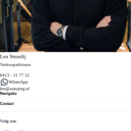
Len Steusfij
Verkoopadviseur
0413 - 31 77 52
WhatsApp
len@autojorg.nl
Navigatie
Aanbod
Contact
Full Operational Lease
ASV Lease App
Contact & vestiging
Over ASV Lease
Volg ons