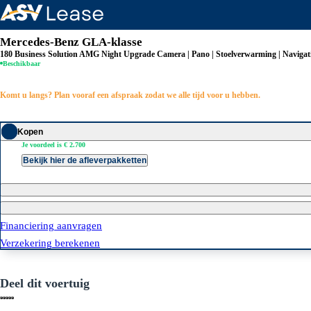
Leasevormen
Mercedes-Benz GLA-klasse
Full operational lease
180 Business Solution AMG Night Upgrade Camera | Pano | Stoelverwarming | Navigati
Occasion lease
Beschikbaar
Elektrisch leasen
Bedrijfswagen lease
Komt u langs? Plan vooraf een afspraak zodat we alle tijd voor u hebben.
Kopen
Je voordeel is € 2.700
Bekijk hier de afleverpakketten
Financiering aanvragen
Verzekering berekenen
Deel dit voertuig