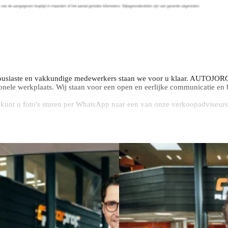
usiaste en vakkundige medewerkers staan we voor u klaar. AUTOJORG i
onele werkplaats. Wij staan voor een open en eerlijke communicatie en bi
js kunt u foto's sturen per WhatsApp naar een van onze verkoopadviseurs
nbegrepen. Tegen meerprijs is het AutoJorg Premium Pakket en AutoJorg