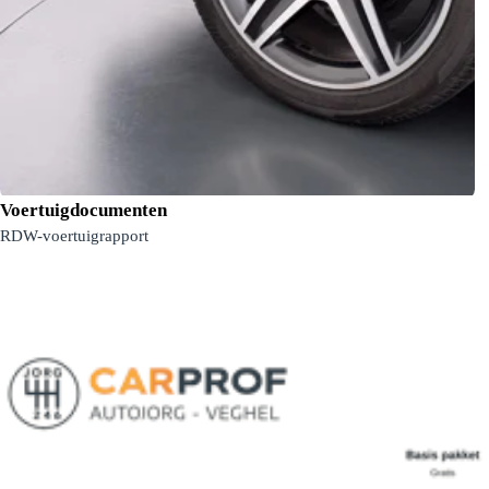
Voertuigdocumenten
RDW-voertuigrapport
19'' vijfspaaks lichtmetalen velgen