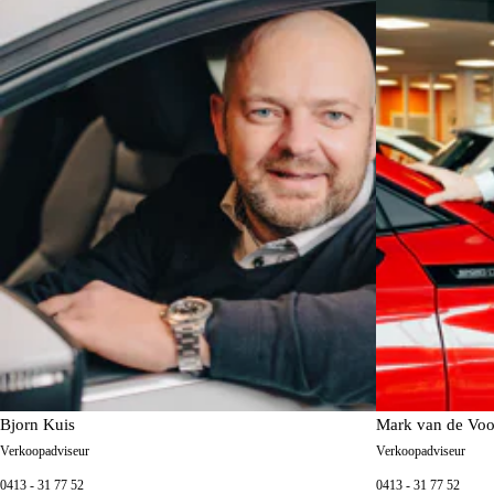
Bjorn Kuis
Mark van de Voo
Verkoopadviseur
Verkoopadviseur
0413 - 31 77 52
0413 - 31 77 52