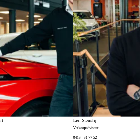
rt
Len Steusfij
Verkoopadviseur
0413 - 31 77 52