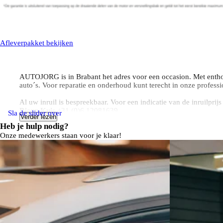
Afleverpakket bekijken
AUTOJORG is in Brabant het adres voor een occasion. Met entho
auto´s. Voor reparatie en onderhoud kunt terecht in onze professi
Al uw inruil is bespreekbaar. Voor een indicatie van de inruilpri
Bjorn Kuis
+31 (0)6 12081639
Sla de slider over
Verder lezen
Mark van de Voort
op +31 (0)6 53182010
Heb je hulp nodig?
Len Steusfij
op +31 (0)6 82044655
Onze medewerkers staan voor je klaar!
Op al onze voertuigen is standaard het AutoJorg Basis Pakket i