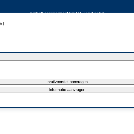
Aanbod
Leasevormen
Over ASV Lease
Contact
e |
Inruilvoorstel aanvragen
Informatie aanvragen