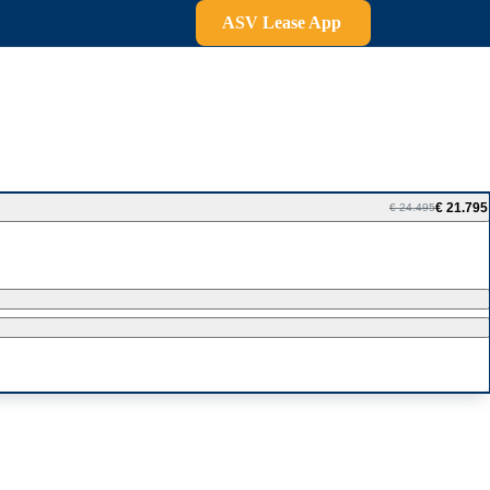
ASV Lease App
€ 21.795
€ 24.495