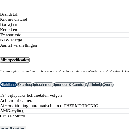
Brandstof
Kilometerstand
Bouwjaar
Kenteken
Transmissie
BTW/Marge
Aantal versnellingen
Alle specificaties
Voertuigopties zijn automatisch gegenereerd en kunnen daarom afwijken van de daadwerkelijke
Highlights
Exterieur
Infotainment
Interieur & Comfort
Veiligheid
Overig
19'' vijfspaaks lichtmetalen velgen
achteruitrijcamera
Airconditioning: automatisch airco THERMOTRONIC
AMG-styling
cruise control
nog 6 opties