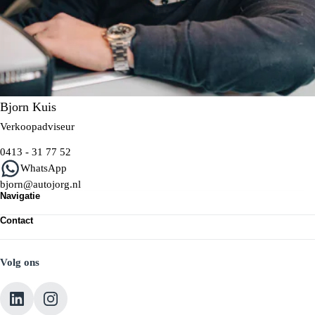
Bjorn Kuis
Verkoopadviseur
0413 - 31 77 52
WhatsApp
bjorn@autojorg.nl
Navigatie
Aanbod
Contact
Full Operational Lease
ASV Lease App
Contact & vestiging
Over ASV Lease
Volg ons