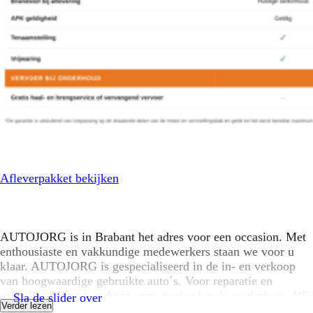
Afleverpakket bekijken
AUTOJORG is in Brabant het adres voor een occasion. Met
enthousiaste en vakkundige medewerkers staan we voor u
klaar. AUTOJORG is gespecialiseerd in de in- en verkoop
van hoogwaardige gebruikte auto´s. Voor reparatie en
onderhoud kunt terecht in onze professionele werkplaats. Wij
Sla de slider over
Verder lezen
staan voor een open en eerlijke communicatie en bieden u de